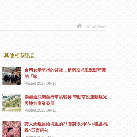
>
What's New
其他相關訊息
台灣女壘堅持的背後，是南投埔里默默守護
的「家」
Posted 2026-06-18
崇越盃武嶺自行車挑戰賽 帶動南投運動觀光
與地方產業發展
Posted 2026-06-11
詩人余鑑昌給埔里的21首詩系列03-<埔里-蝴
蝶>五言絕句