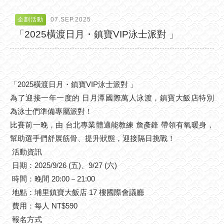
企劃活動
07.SEP.2025
「2025橫渡日月・鎮寶VIP泳士派對 」
「2025橫渡日月・鎮寶VIP泳士派對 」
為了迎接一年一度的 日月潭國際萬人泳渡，鎮寶大飯店特別
為泳士們準備專屬派對！
比賽前一晚，由 台北專業體適能教練 詹彥鋒 帶領有氧暖身，
幫助選手們舒展筋骨、提升狀態，迎接隔日挑戰！
活動資訊
日期：2025/9/26 (五)、9/27 (六)
時間：晚間 20:00－21:00
地點：埔里鎮寶大飯店 17 樓國際會議廳
費用：每人 NT$590
報名方式