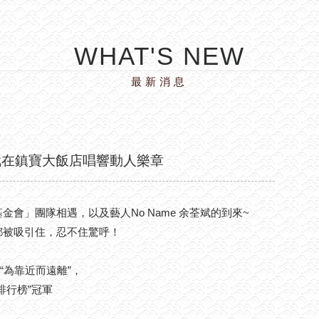
WHAT'S NEW
最新消息
荃斌在鎮寶大飯店唱響動人樂章
會」團隊相遇，以及藝人No Name 余荃斌的到來~
都被吸引住，忍不住驚呼！
歌“為靠近而遠離”，
排行榜”冠軍