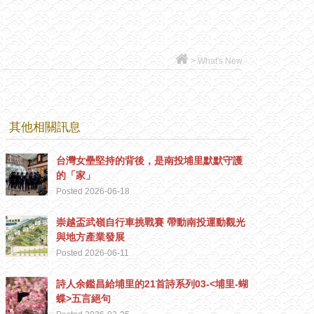
>
What's New
其他相關訊息
台灣女壘堅持的背後，是南投埔里默默守護
的「家」
Posted 2026-06-18
崇越盃武嶺自行車挑戰賽 帶動南投運動觀光
與地方產業發展
Posted 2026-06-11
詩人余鑑昌給埔里的21首詩系列03-<埔里-蝴
蝶>五言絕句