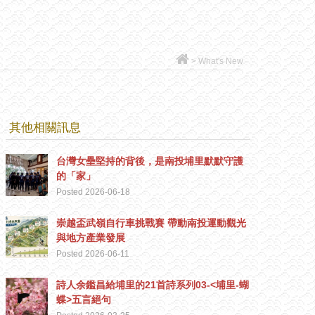
>
What's New
其他相關訊息
台灣女壘堅持的背後，是南投埔里默默守護
的「家」
Posted 2026-06-18
崇越盃武嶺自行車挑戰賽 帶動南投運動觀光
與地方產業發展
Posted 2026-06-11
詩人余鑑昌給埔里的21首詩系列03-<埔里-蝴
蝶>五言絕句