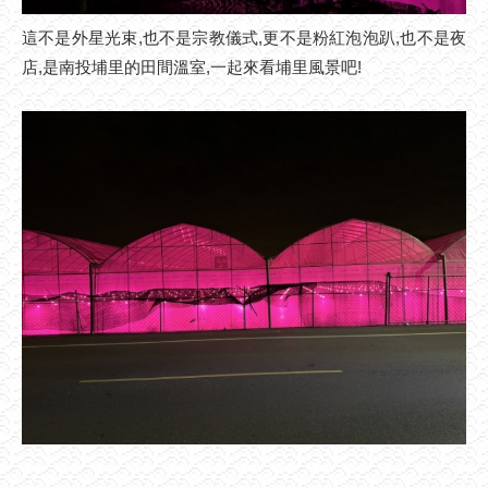
這不是外星光束,也不是宗教儀式,更不是粉紅泡泡趴,也不是夜
店,是南投埔里的田間溫室,一起來看埔里風景吧!