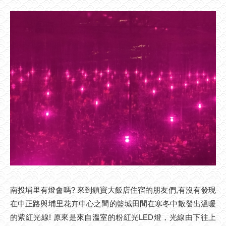
南投埔里有燈會嗎? 來到鎮寶大飯店住宿的朋友們,有沒有發現
在中正路與埔里花卉中心之間的籃城田間在寒冬中散發出溫暖
的紫紅光線! 原來是來自溫室的粉紅光LED燈，光線由下往上