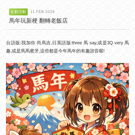
企劃活動
11.FEB.2026
馬年玩新梗 翻轉老飯店
台語版:我加你 尚馬吉,日英語版:three 馬 say,或是3Q very 馬
趣,或是馬馬蜜牙,這些都是今年馬年的有趣諧音喔!