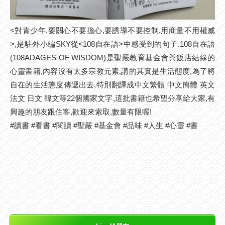
<對青少年,要關心不要擔心,要誘導不要控制,用商量不用權威
>,是駐外小編SKY從<108自在語>中感受到的句子.108自在語
(108ADAGES OF WISDOM)是聖嚴教育基金會與飯店結緣的
心靈書籍,內容沒有太多宗教元素,講的其實是生活態度,為了將
自在的生活態度傳遞出去,特別翻譯成中文繁體 中文簡體 英文
法文 日文 韓文等22個國家文字,這批書籍也希望分享給大家,有
興趣的朋友跟住客,歡迎來索取,數量有限喔!
#讀書 #看書 #閱讀 #聖嚴 #基金會 #品味 #人生 #心靈 #書