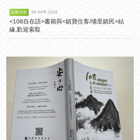
企劃活動
09.APR.2026
<108自在語>書籍與<鎮寶住客/埔里鎮民>結
緣,歡迎索取