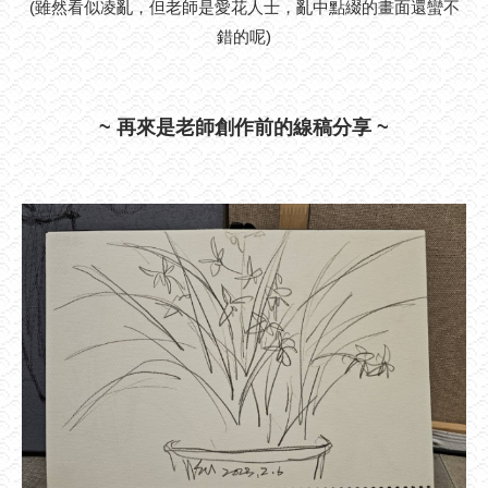
(雖然看似凌亂，但老師是愛花人士，亂中點綴的畫面還蠻不
錯的呢)
~ 再來是老師創作前的線稿分享 ~