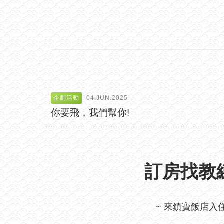
企劃活動
04.JUN.2025
你要飛，我們幫你!
訂房找教練
~ 來鎮寶飯店入