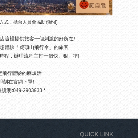
方式，櫃台人員會協助預約!)
好，飯店這裡提供旅客一個刺激的好所在!
想體驗「虎頭山飛行傘」的旅客
時程，辦理流程主打一個快、狠、準!
定飛行體驗的麻煩活
即刻在官網下單!
:049-2903933 *
QUICK LINK